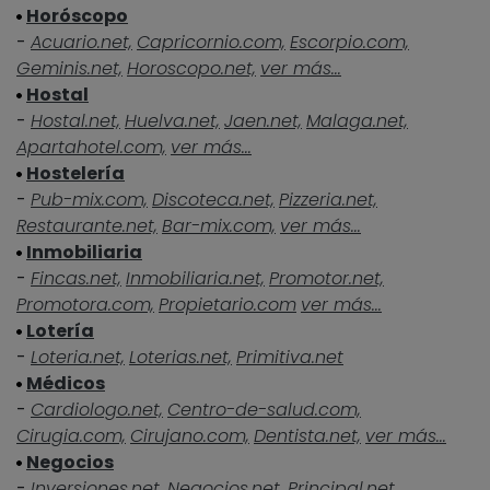
Horóscopo
-
Acuario.net,
Capricornio.com,
Escorpio.com,
Geminis.net,
Horoscopo.net,
ver más...
Hostal
-
Hostal.net,
Huelva.net,
Jaen.net,
Malaga.net,
Apartahotel.com,
ver más...
Hostelería
-
Pub-mix.com,
Discoteca.net,
Pizzeria.net,
Restaurante.net,
Bar-mix.com,
ver más...
Inmobiliaria
-
Fincas.net,
Inmobiliaria.net,
Promotor.net,
Promotora.com,
Propietario.com
ver más...
Lotería
-
Loteria.net,
Loterias.net,
Primitiva.net
Médicos
-
Cardiologo.net,
Centro-de-salud.com,
Cirugia.com,
Cirujano.com,
Dentista.net,
ver más...
Negocios
-
Inversiones.net,
Negocios.net,
Principal.net