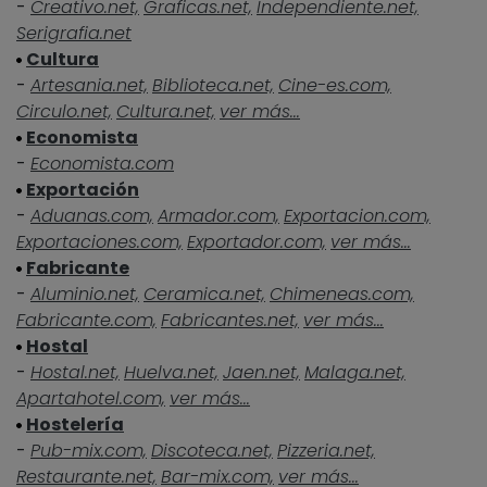
-
Creativo.net,
Graficas.net,
Independiente.net,
Serigrafia.net
Cultura
-
Artesania.net,
Biblioteca.net,
Cine-es.com,
Circulo.net,
Cultura.net,
ver más...
Economista
-
Economista.com
Exportación
-
Aduanas.com,
Armador.com,
Exportacion.com,
Exportaciones.com,
Exportador.com,
ver más...
Fabricante
-
Aluminio.net,
Ceramica.net,
Chimeneas.com,
Fabricante.com,
Fabricantes.net,
ver más...
Hostal
-
Hostal.net,
Huelva.net,
Jaen.net,
Malaga.net,
Apartahotel.com,
ver más...
Hostelería
-
Pub-mix.com,
Discoteca.net,
Pizzeria.net,
Restaurante.net,
Bar-mix.com,
ver más...