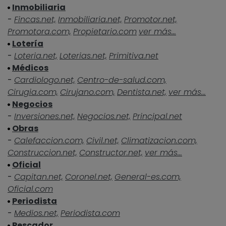
Inmobiliaria
-
Fincas.net,
Inmobiliaria.net,
Promotor.net,
Promotora.com,
Propietario.com
ver más...
Lotería
-
Loteria.net,
Loterias.net,
Primitiva.net
Médicos
-
Cardiologo.net,
Centro-de-salud.com,
Cirugia.com,
Cirujano.com,
Dentista.net,
ver más...
Negocios
-
Inversiones.net,
Negocios.net,
Principal.net
Obras
-
Calefaccion.com,
Civil.net,
Climatizacion.com,
Construccion.net,
Constructor.net,
ver más...
Oficial
-
Capitan.net,
Coronel.net,
General-es.com,
Oficial.com
Periodista
-
Medios.net,
Periodista.com
Pescador